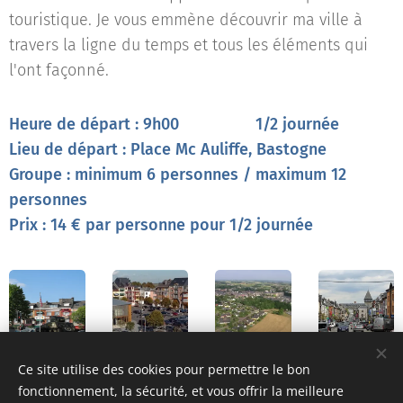
touristique. Je vous emmène découvrir ma ville à
travers la ligne du temps et tous les éléments qui
l'ont façonné.
Heure de départ : 9h00
1/2 journée
Lieu de départ : Place Mc Auliffe, Bastogne
Groupe : minimum 6 personnes / maximum 12
personnes
Prix :
14 € par personne pour 1/2 journée
Ce site utilise des cookies pour permettre le bon
fonctionnement, la sécurité, et vous offrir la meilleure