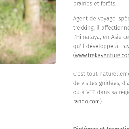
prairies et forêts.
Agent de voyage, spéc
trekking, il affectio
l'Himalaya, en Asie c
qu'il développe à tra
(
www.trekaventure.c
C'est tout naturellem
de visites guidées, d'a
ou à VTT dans sa régi
rando.com
)