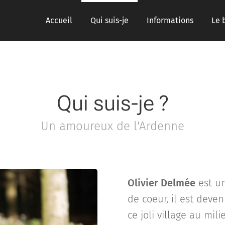
Accueil
Qui suis-je
Informations
Le 
Qui suis-je ?
Un amoureux de l'Ardenne
Olivier Delmée
est un
de coeur, il est deve
ce joli village au mil