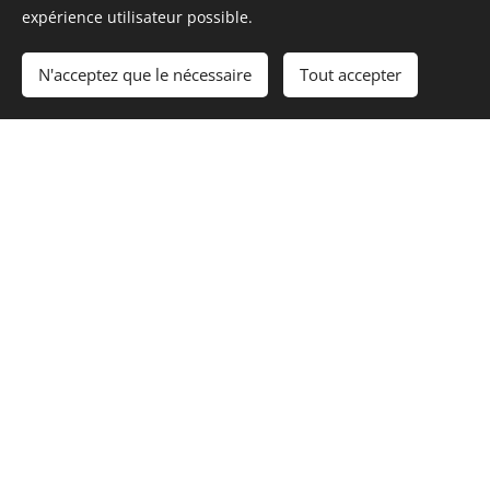
expérience utilisateur possible.
Séjour à la Carte
N'acceptez que le nécessaire
Tout accepter
Bivouac en forêt
d'Ardenne
Cliquez ici !