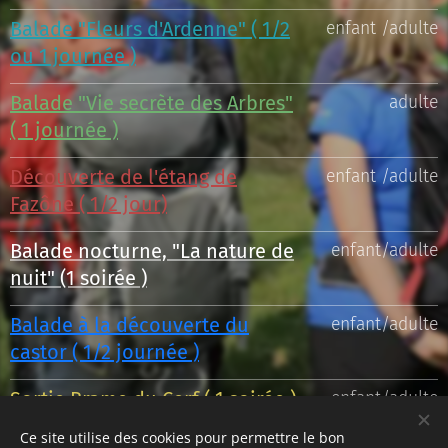
Balade "Fleurs d'Ardenne" ( 1/2
enfant /adulte
ou 1 journée )
Balade "Vie secrète des Arbres"
adulte
( 1 journée )
Découverte de l'étang de
enfant /adulte
Fazône ( 1/2 jour)
Balade nocturne, "La nature de
enfant/adulte
nuit" (1 soirée )
Balade à la découverte du
enfant/adulte
castor ( 1/2 journée )
Sortie Brame du Cerf ( 1 soirée
)
enfant/adulte
Ce site utilise des cookies pour permettre le bon