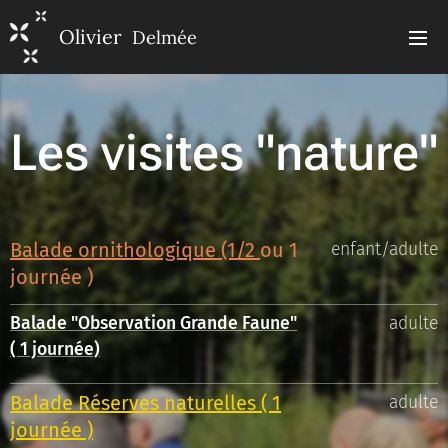
Olivier
Delmée
Les visites "nature"
Balade ornithologique (1/2
ou 1
enfant/adulte
journée
)
Balade "Observation Grande Faune"
adulte
( 1 journée)
Balade Réserves naturelles ( 1
adulte
journée )