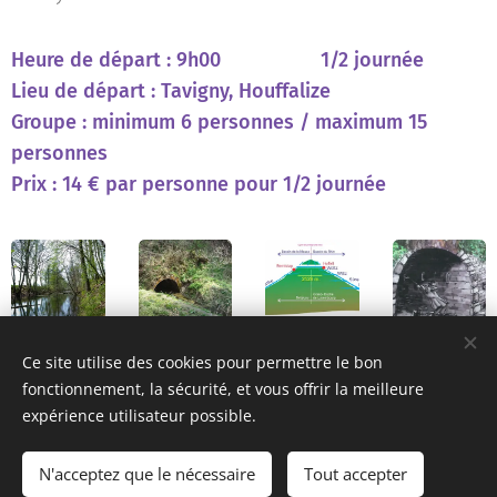
Heure de départ : 9h00
1/2 journée
Lieu de départ : Tavigny, Houffalize
Groupe : minimum 6 personnes / maximum 15
personnes
Prix :
14 € par personne pour 1/2 journée
Ce site utilise des cookies pour permettre le bon
fonctionnement, la sécurité, et vous offrir la meilleure
expérience utilisateur possible.
© 2020 Olivier Delmée, guide accompagnateur et guide nature, rue
grande 142, 6687 Bertogne
N'acceptez que le nécessaire
Tout accepter
Optimisé par
Webnode
Cookies