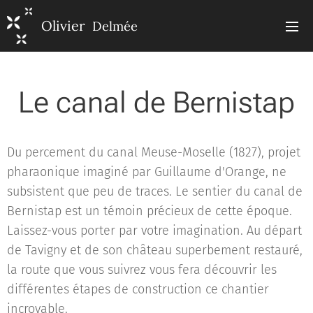
Olivier
Delmée
Le canal de Bernistap
Du percement du canal Meuse-Moselle (1827), projet
pharaonique imaginé par Guillaume d'Orange, ne
subsistent que peu de traces. Le sentier du canal de
Bernistap est un témoin précieux de cette époque.
Laissez-vous porter par votre imagination. Au départ
de Tavigny et de son château superbement restauré,
la route que vous suivrez vous fera découvrir les
différentes étapes de construction ce chantier
incroyable.